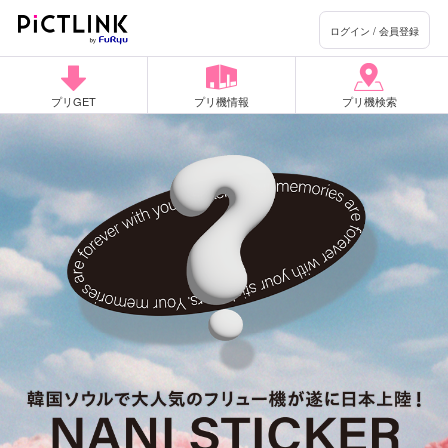
ログイン / 会員登録
プリGET
プリ機情報
プリ機検索