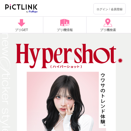
ログイン / 会員登録
プリGET
プリ機情報
プリ機検索